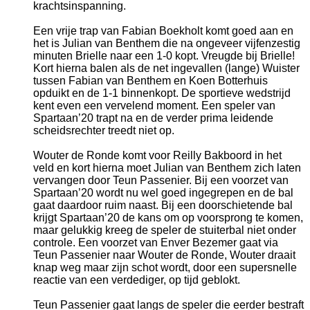
krachtsinspanning.
Een vrije trap van Fabian Boekholt komt goed aan en
het is Julian van Benthem die na ongeveer vijfenzestig
minuten Brielle naar een 1-0 kopt. Vreugde bij Brielle!
Kort hierna balen als de net ingevallen (lange) Wuister
tussen Fabian van Benthem en Koen Botterhuis
opduikt en de 1-1 binnenkopt. De sportieve wedstrijd
kent even een vervelend moment. Een speler van
Spartaan’20 trapt na en de verder prima leidende
scheidsrechter treedt niet op.
Wouter de Ronde komt voor Reilly Bakboord in het
veld en kort hierna moet Julian van Benthem zich laten
vervangen door Teun Passenier. Bij een voorzet van
Spartaan’20 wordt nu wel goed ingegrepen en de bal
gaat daardoor ruim naast. Bij een doorschietende bal
krijgt Spartaan’20 de kans om op voorsprong te komen,
maar gelukkig kreeg de speler de stuiterbal niet onder
controle. Een voorzet van Enver Bezemer gaat via
Teun Passenier naar Wouter de Ronde, Wouter draait
knap weg maar zijn schot wordt, door een supersnelle
reactie van een verdediger, op tijd geblokt.
Teun Passenier gaat langs de speler die eerder bestraft