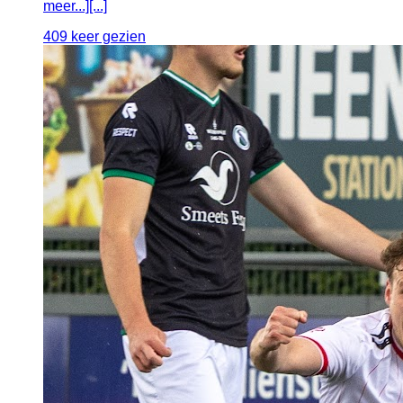
meer...][...]
409 keer gezien