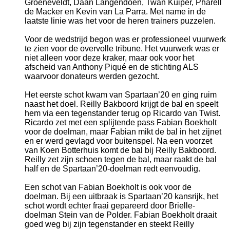
Groeneveldt, Daan Langendoen, Twan Kuiper, Pharell
de Macker en Kevin van La Parra. Met name in de
laatste linie was het voor de heren trainers puzzelen.
Voor de wedstrijd begon was er professioneel vuurwerk
te zien voor de overvolle tribune. Het vuurwerk was er
niet alleen voor deze kraker, maar ook voor het
afscheid van Anthony Piqué en de stichting ALS
waarvoor donateurs werden gezocht.
Het eerste schot kwam van Spartaan’20 en ging ruim
naast het doel. Reilly Bakboord krijgt de bal en speelt
hem via een tegenstander terug op Ricardo van Twist.
Ricardo zet met een splijtende pass Fabian Boekholt
voor de doelman, maar Fabian mikt de bal in het zijnet
en er werd gevlagd voor buitenspel. Na een voorzet
van Koen Botterhuis komt de bal bij Reilly Bakboord.
Reilly zet zijn schoen tegen de bal, maar raakt de bal
half en de Spartaan’20-doelman redt eenvoudig.
Een schot van Fabian Boekholt is ook voor de
doelman. Bij een uitbraak is Spartaan’20 kansrijk, het
schot wordt echter fraai gepareerd door Brielle-
doelman Stein van de Polder. Fabian Boekholt draait
goed weg bij zijn tegenstander en steekt Reilly