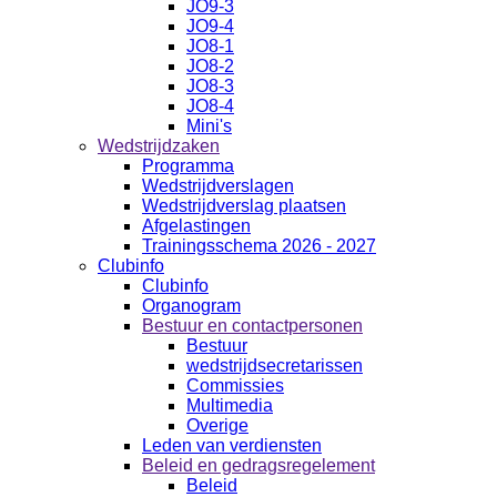
JO9-3
JO9-4
JO8-1
JO8-2
JO8-3
JO8-4
Mini's
Wedstrijdzaken
Programma
Wedstrijdverslagen
Wedstrijdverslag plaatsen
Afgelastingen
Trainingsschema 2026 - 2027
Clubinfo
Clubinfo
Organogram
Bestuur en contactpersonen
Bestuur
wedstrijdsecretarissen
Commissies
Multimedia
Overige
Leden van verdiensten
Beleid en gedragsregelement
Beleid