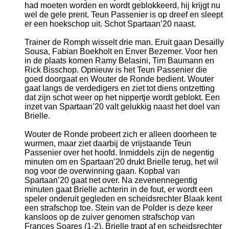
had moeten worden en wordt geblokkeerd, hij krijgt nu
wel de gele prent. Teun Passenier is op dreef en sleept
er een hoekschop uit. Schot Spartaan’20 naast.
Trainer de Romph wisselt drie man. Eruit gaan Desailly
Sousa, Fabian Boekholt en Enver Bezemer. Voor hen
in de plaats komen Ramy Belasini, Tim Baumann en
Rick Bisschop. Opnieuw is het Teun Passenier die
goed doorgaat en Wouter de Ronde bedient. Wouter
gaat langs de verdedigers en ziet tot diens ontzetting
dat zijn schot weer op het nippertje wordt geblokt. Een
inzet van Spartaan’20 valt gelukkig naast het doel van
Brielle.
Wouter de Ronde probeert zich er alleen doorheen te
wurmen, maar ziet daarbij de vrijstaande Teun
Passenier over het hoofd. Inmiddels zijn de negentig
minuten om en Spartaan’20 drukt Brielle terug, het wil
nog voor de overwinning gaan. Kopbal van
Spartaan’20 gaat net over. Na zevenennegentig
minuten gaat Brielle achterin in de fout, er wordt een
speler onderuit gegleden en scheidsrechter Blaak kent
een strafschop toe. Stein van de Polder is deze keer
kansloos op de zuiver genomen strafschop van
Frances Soares (1-2). Brielle trapt af en scheidsrechter