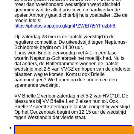
meer dan tweehonderd wedstrijden werd afscheid
genomen van de altijd positieve en hardwerkende
speler. Anthony gaat dichterbij huis voetballen. Zie de
mooie foto’s:
https://photos.app.goo.gl/qmPZWEf7j5YFuzbh6
.
Op zaterdag 23 mei is de laatste wedstrijd in de
reguliere competitie. De uitwedstrijd tegen Neptunus-
Schiebroek begint om 14.30 uur.
Thuis won Brielle eenvoudig met 4-1 in een fase
waarin Neptunus-Schiebroek het moeilijk had. Nu is
dat anders, de Rotterdammers wonnen de laatste
wedstrijd met 2-5 van VVGZ en hopen van de onderste
plaatsen weg te komen. Komt u ook Brielle
aanmoedigen? We hopen op drie punten en een
spannende wedstrijd.
VV Brielle 2 verloor zaterdag met 5-2 van HVC’10. De
blessures bij VV Brielle 1 en 2 eisen hun tol. Ook
Brielle 2 speelt zaterdag de laatste competitiewedstrijd.
Op het Geuzenpark begint om 12.15 uur de wedstrijd
tegen Westlandia dat vierde staat.