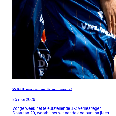
VV Brielle naar nacompetitie voor promotie!
25
mei
2026
Vorige week het teleurstellende 1-2 verlies tegen
Spartaan’20, waarbij het winnende doelpunt na [lees