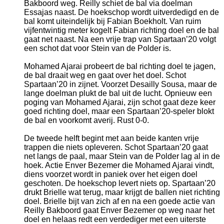
Bakboord weg. Reilly schiet de bal via doelman
Essajas naast. De hoekschop wordt uitverdedigd en de
bal komt uiteindelijk bij Fabian Boekholt. Van ruim
vijfentwintig meter kogelt Fabian richting doel en de bal
gaat net naast. Na een vrije trap van Spartaan’20 volgt
een schot dat voor Stein van de Polder is.
Mohamed Ajarai probeert de bal richting doel te jagen,
de bal draait weg en gaat over het doel. Schot
Spartaan’20 in zijnet. Voorzet Desailly Sousa, maar de
lange doelman plukt de bal uit de lucht. Opnieuw een
poging van Mohamed Ajarai, zijn schot gaat deze keer
goed richting doel, maar een Spartaan’20-speler blokt
de bal en voorkomt averij. Rust 0-0.
De tweede helft begint met aan beide kanten vrije
trappen die niets opleveren. Schot Spartaan’20 gaat
net langs de paal, maar Stein van de Polder lag al in de
hoek. Actie Enver Bezemer die Mohamed Ajarai vindt,
diens voorzet wordt in paniek over het eigen doel
geschoten. De hoekschop levert niets op. Spartaan’20
drukt Brielle wat terug, maar krijgt de ballen niet richting
doel. Brielle bijt van zich af en na een goede actie van
Reilly Bakboord gaat Enver Bezemer op weg naar het
doel en helaas redt een verdediger met een uiterste