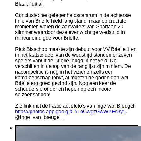
Blaak fluit af.
Conclusie: het gelegenheidscentrum in de achterste
linie van Brielle hield lang stand, maar op cruciale
momenten waren de aanvallers van Spartaan’20
slimmer waardoor deze evenwichtige wedstrijd in
mineur eindigde voor Brielle.
Rick Bisschop maakte zijn debuut voor VV Brielle 1 en
in het laatste deel van de wedstrijd stonden er zeven
spelers vanuit de Brielle-jeugd in het veld! De
verschillen in de top van de ranglijst zijn miniem. De
nacompetitie is nog in het vizier en zelfs een
kampioenschap lonkt, al moeten de goden dan wel
Brielle erg goed gezind zijn. Nog een keer de
schouders eronder en hopen op een mooie
seizoensafloop!
Zie link met de fraaie actiefoto’s van Inge van Breugel:
https://photos.app.goo.gl/C5LoCwgzGwWBFs8y5
.
@inge_van_breugel_